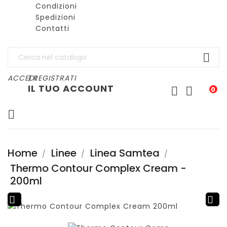
Condizioni
Spedizioni
Contatti

ACCEDI
| REGISTRATI
IL TUO ACCOUNT


0

Home
Linee
Linea Samtea
Thermo Contour Complex Cream -
200ml

