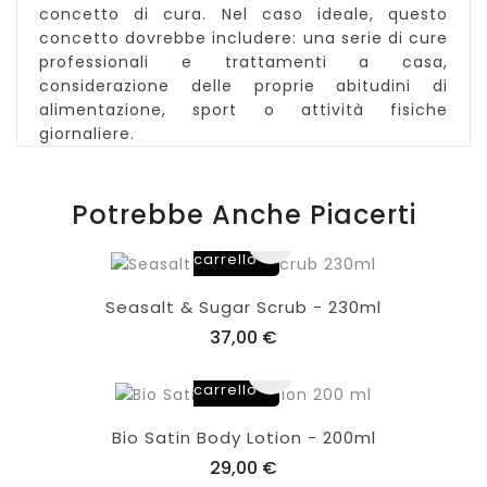
concetto di cura. Nel caso ideale, questo
concetto dovrebbe includere: una serie di cure
professionali e trattamenti a casa,
considerazione delle proprie abitudini di
alimentazione, sport o attività fisiche
giornaliere.
Potrebbe Anche Piacerti
Aggiungi
al
carrello
Seasalt & Sugar Scrub - 230ml
37,00 €
Aggiungi
al
carrello
Bio Satin Body Lotion - 200ml
29,00 €
Aggiungi