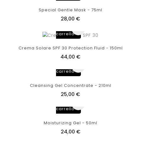
Special Gentle Mask - 75ml
28,00 €
Aggiungi
al
carrello
Crema Solare SPF 30 Protection Fluid - 150ml
44,00 €
Aggiungi
al
carrello
Cleansing Gel Concentrate - 210ml
25,00 €
Aggiungi
al
carrello
Moisturizing Gel - 50ml
24,00 €
Aggiungi
al