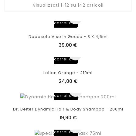
Visualizzati 1-12 su 142 articoli
Aggiungi
al
carrello
Doposole Viso In Gocce - 3 X 4,5ml
39,00 €
Aggiungi
al
carrello
Lotion Orange - 210ml
24,00 €
Aggiungi
al
carrello
Dr. Belter Dynamic Hair & Body Shampoo - 200ml
19,90 €
Aggiungi
al
carrello