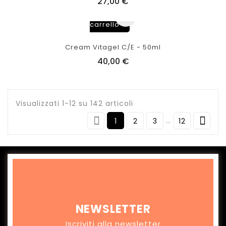
27,00 €
Aggiungi
al
carrello
Cream Vitagel C/E - 50ml
40,00 €
Visualizzati 1-12 su 142 articoli


…
1
2
3
12
NEWSLETTER
Iscriviti alla newsletter