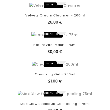
carrello
Velvety Cream Cleanser - 200ml
26,00 €
Aggiungi
al
carrello
NaturaVital Mask - 75ml
30,00 €
Aggiungi
al
carrello
Cleansing Gel - 200ml
21,00 €
Aggiungi
al
carrello
MaxiGlow Ecoscrub Gel Peeling - 75ml