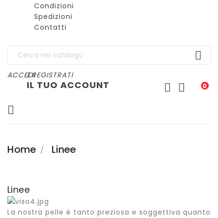
Condizioni
Spedizioni
Contatti

ACCEDI
| REGISTRATI
IL TUO ACCOUNT


0

Home
Linee
Linee
L
a nostra pelle è tanto preziosa e soggettiva quanto