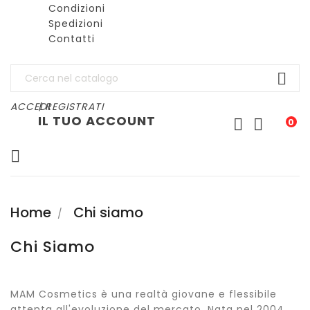
Condizioni
Spedizioni
Contatti

ACCEDI
| REGISTRATI
IL TUO ACCOUNT


0

Home
Chi siamo
Chi Siamo
MAM Cosmetics è una realtà giovane e flessibile
attenta all'evoluzione del mercato. Nata nel 2004