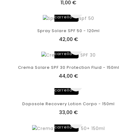
11,00 €
Aggiungi
al
carrello
Spray Solare SPF 50 - 120ml
42,00 €
Aggiungi
al
carrello
Crema Solare SPF 30 Protection Fluid - 150ml
44,00 €
Aggiungi
al
carrello
Doposole Recovery Lotion Corpo - 150ml
33,00 €
Aggiungi
al
carrello