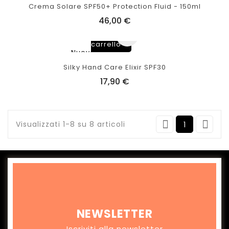
Crema Solare SPF50+ Protection Fluid - 150ml
46,00 €
Aggiungi
al
carrello
Nuovo
Silky Hand Care Elixir SPF30
17,90 €


Visualizzati 1-8 su 8 articoli
1
NEWSLETTER
Iscriviti alla newsletter