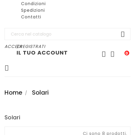
Condizioni
Spedizioni
Contatti

ACCEDI
| REGISTRATI
IL TUO ACCOUNT


0

Home
Solari
Solari
Ci sono 8 prodotti.