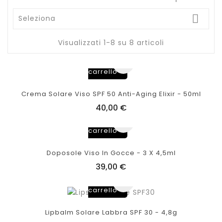

Seleziona
Visualizzati 1-8 su 8 articoli
Aggiungi
al
carrello
Crema Solare Viso SPF 50 Anti-Aging Elixir - 50ml
40,00 €
Aggiungi
al
carrello
Doposole Viso In Gocce - 3 X 4,5ml
39,00 €
Aggiungi
al
carrello
Lipbalm Solare Labbra SPF 30 - 4,8g