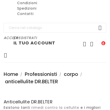
Condizioni
Spedizioni
Contatti

ACCEDI
| REGISTRATI
IL TUO ACCOUNT


0

Home
Professionisti
corpo
anticellulite DR.BELTER
Anticellulite DR.BELTER
Esistono tanti
rimedi contro la cellulite
e i migliori