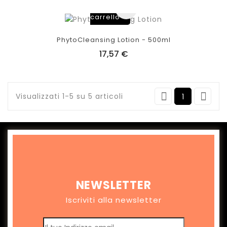
al
carrello
PhytoCleansing Lotion - 500ml
17,57 €


Visualizzati 1-5 su 5 articoli
1
NEWSLETTER
Iscriviti alla newsletter