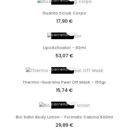
carrello
Guanto Scrub Corpo
17,90 €
Aggiungi
al
carrello
LipoActivator - 50ml
53,07 €
Aggiungi
al
carrello
Thermo-Guarana Peel Off Mask - 150gr
15,74 €
Aggiungi
al
carrello
Bio Satin Body Lotion - Formato Cabina 500ml
29,89 €
Aggiungi