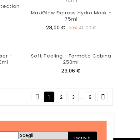
otection
MaxiGlow Express Hydro Mask -
75ml
28,00 €
Aggiungi
40,00 €
-30%
al
carrello
ser -
Soft Peeling - Formato Cabina
0ml
250ml
23,06 €


…
1
2
3
9