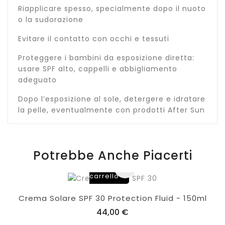
Riapplicare spesso, specialmente dopo il nuoto
o la sudorazione
Evitare il contatto con occhi e tessuti
Proteggere i bambini da esposizione diretta:
usare SPF alto, cappelli e abbigliamento
adeguato
Dopo l’esposizione al sole, detergere e idratare
la pelle, eventualmente con prodotti After Sun
Potrebbe Anche Piacerti
Aggiungi
al
carrello
Crema Solare SPF 30 Protection Fluid - 150ml
44,00 €
Aggiungi
al