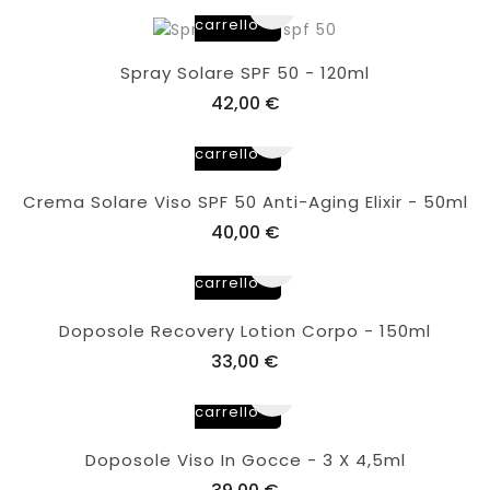
carrello
Spray Solare SPF 50 - 120ml
42,00 €
Aggiungi
al
carrello
Crema Solare Viso SPF 50 Anti-Aging Elixir - 50ml
40,00 €
Aggiungi
al
carrello
Doposole Recovery Lotion Corpo - 150ml
33,00 €
Aggiungi
al
carrello
Doposole Viso In Gocce - 3 X 4,5ml
Aggiungi