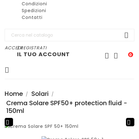
Condizioni
Spedizioni
Contatti

ACCEDI
| REGISTRATI
IL TUO ACCOUNT


0

Home
Solari
Crema Solare SPF50+ protection fluid -
150ml

