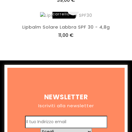
39,00 €
al
carrello
Lipbalm Solare Labbra SPF 30 - 4,8g
11,00 €
NEWSLETTER
Iscriviti alla newsletter