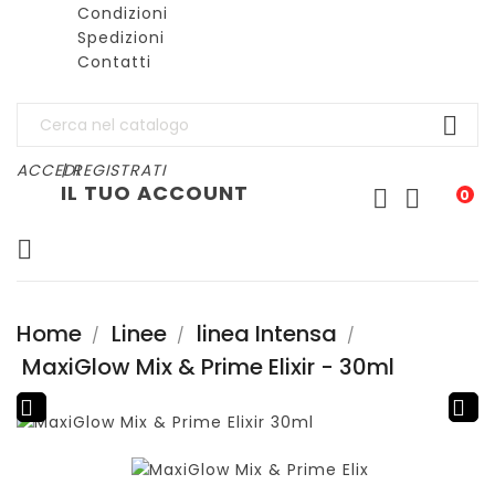
Condizioni
Spedizioni
Contatti

ACCEDI
| REGISTRATI
IL TUO ACCOUNT


0

Home
Linee
linea Intensa
MaxiGlow Mix & Prime Elixir - 30ml

