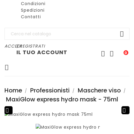
Condizioni
Spedizioni
Contatti

ACCEDI
| REGISTRATI
IL TUO ACCOUNT


0

Home
Professionisti
Maschere viso
MaxiGlow express hydro mask - 75ml

