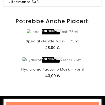
Riferimento
548
Potrebbe Anche Piacerti
Aggiungi
al
carrello
Special Gentle Mask - 75ml
28,00 €
Aggiungi
al
carrello
Hyaluronic Factor 5 Mask - 75ml
43,00 €