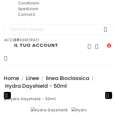
Condizioni
Spedizioni
Contatti

ACCEDI
| REGISTRATI
IL TUO ACCOUNT


0

Home
Linee
linea Bioclassica
Hydra Dayshield - 50ml

