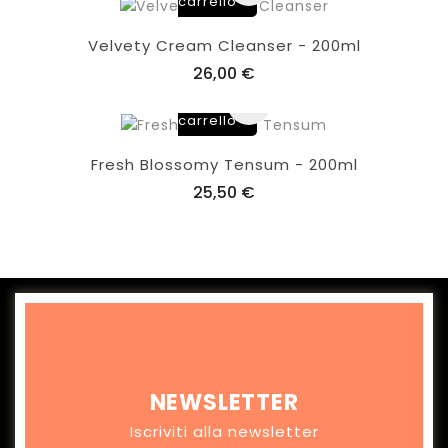
carrello
Velvety Cream Cleanser - 200ml
26,00 €
Aggiungi
al
carrello
Fresh Blossomy Tensum - 200ml
25,50 €
NEWSLETTER
Iscriviti alla newsletter