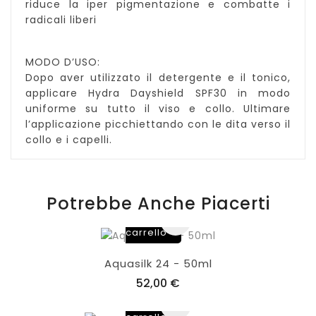
riduce la iper pigmentazione e combatte i
radicali liberi
MODO D’USO:
Dopo aver utilizzato il detergente e il tonico,
applicare Hydra Dayshield SPF30 in modo
uniforme su tutto il viso e collo. Ultimare
l’applicazione picchiettando con le dita verso il
collo e i capelli.
Potrebbe Anche Piacerti
Aggiungi
al
carrello
Aquasilk 24 - 50ml
52,00 €
Aggiungi
al