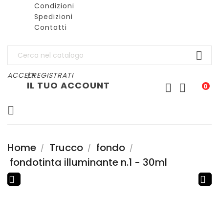
Condizioni
Spedizioni
Contatti

ACCEDI
| REGISTRATI
IL TUO ACCOUNT


0

Home
Trucco
fondo
fondotinta illuminante n.1 - 30ml

