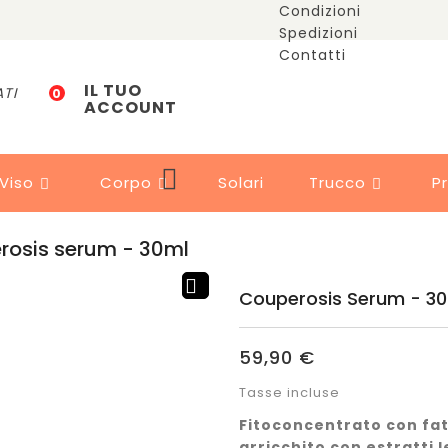
Condizioni
Spedizioni
Contatti
IL TUO
ATI
0
ACCOUNT

Viso
Corpo
Solari
Trucco
P



rosis serum - 30ml

Couperosis Serum - 3
59,90 €
Tasse incluse
Fitoconcentrato con fatt
arricchito con estratti l