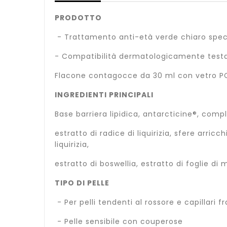
PRODOTTO
- Trattamento anti-età verde chiaro specifi
- Compatibilità dermatologicamente test
Flacone contagocce da 30 ml con vetro PCR
INGREDIENTI PRINCIPALI
Base barriera lipidica, antarcticine®, comp
estratto di radice di liquirizia, sfere arric
liquirizia,
estratto di boswellia, estratto di foglie 
TIPO DI PELLE
- Per pelli tendenti al rossore e capillari fra
- Pelle sensibile con couperose