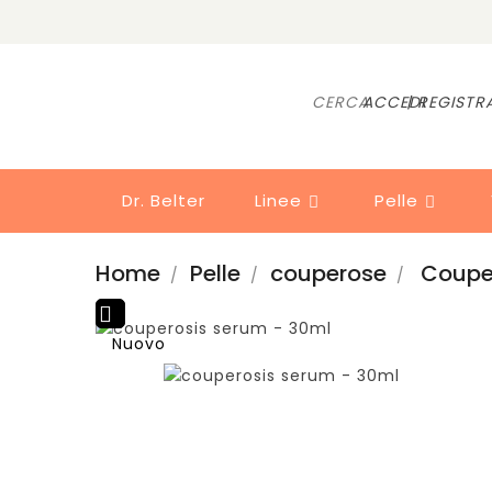
CERCA
ACCEDI
| REGISTR
Dr. Belter
Linee
Pelle


Home
Pelle
couperose
Coupe

Nuovo