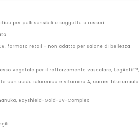
co per pelli sensibili e soggette a rossori
ata
, formato retail - non adatto per salone di bellezza
lesso vegetale per il rafforzamento vascolare, LegActif™,
chite con acido ialuronico e vitamina A, carrier fitosomial
di manuka, Rayshield-Gold-UV-Complex
gili