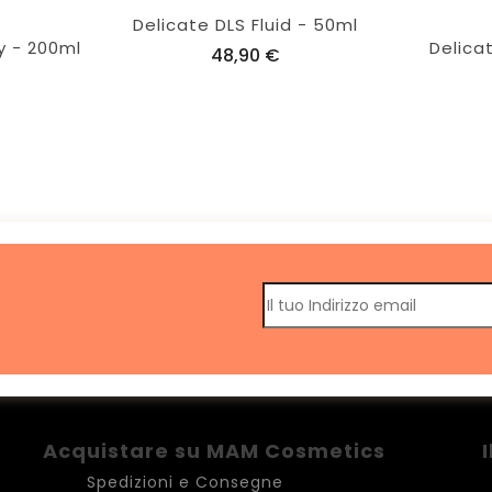
Delicate DLS Fluid - 50ml
y - 200ml
Delica
48,90 €
Acquistare su MAM Cosmetics
Spedizioni e Consegne