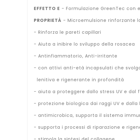
EFFETTO E
- Formulazione GreenTec con est
PROPRIETÀ
- Microemulsione rinforzante la
- Rinforza le pareti capillari
- Aiuta a inibire lo sviluppo della rosacea
- Antinfiammatorio, Anti-irritante
- con attivi anti-età incapsulati che svolg
lenitiva e rigenerante in profondità
- aiuta a proteggere dallo stress UV e da
- protezione biologica dai raggi UV e dalla
- antimicrobica, supporta il sistema immun
- supporta i processi di riparazione e rigen
- stimola la sintesi del collagene