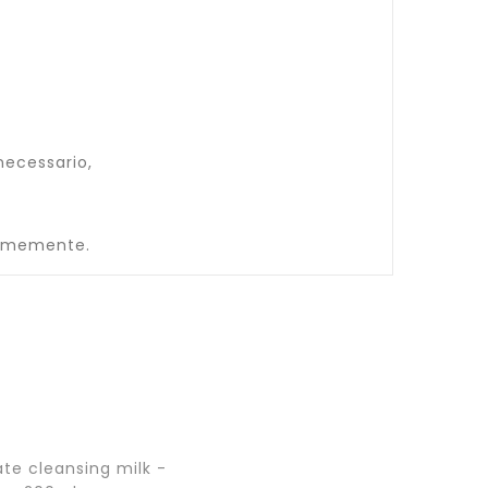
necessario,
formemente.
Aggiungi
al
carrello