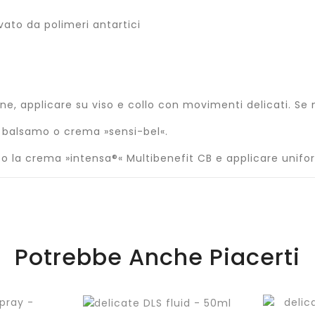
vato da polimeri antartici
ne, applicare su viso e collo con movimenti delicati. Se 
o, balsamo o crema »sensi-bel«.
a o la crema »intensa®« Multibenefit CB e applicare uni
Potrebbe Anche Piacerti
Aggiungi
al
carrello