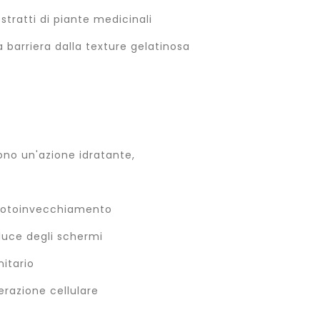
ratti di piante medicinali
 barriera dalla texture gelatinosa
ono un'azione idratante,
l fotoinvecchiamento
 luce degli schermi
itario
erazione cellulare