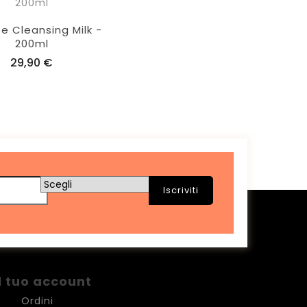
te Cleansing Milk -
200ml
29,90 €
Il tuo account
Ordini