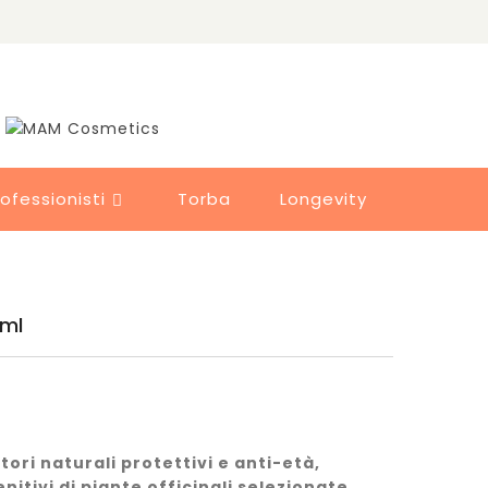
rofessionisti
Torba
Longevity

0ml
ori naturali protettivi e anti-età,
enitivi di piante officinali selezionate.