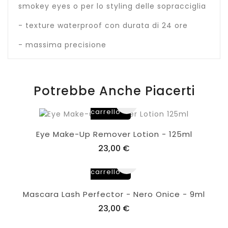
smokey eyes o per lo styling delle sopracciglia
- texture waterproof con durata di 24 ore
- massima precisione
Potrebbe Anche Piacerti
Aggiungi
al
carrello
Eye Make-Up Remover Lotion - 125ml
23,00 €
Aggiungi
al
carrello
Mascara Lash Perfector - Nero Onice - 9ml
23,00 €