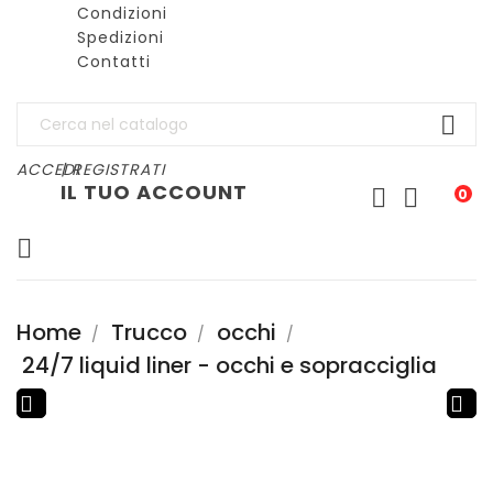
Condizioni
Spedizioni
Contatti

ACCEDI
| REGISTRATI
IL TUO ACCOUNT


0

Home
Trucco
occhi
24/7 liquid liner - occhi e sopracciglia

